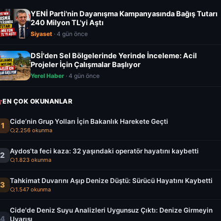
YENİ Parti'nin Dayanışma Kampanyasında Bağış Tutarı
240 Milyon TL'yi Aştı
Siyaset
· 4 gün önce
DSİ'den Sel Bölgelerinde Yerinde İnceleme: Acil
Projeler İçin Çalışmalar Başlıyor
Yerel Haber
· 4 gün önce
EN ÇOK OKUNANLAR
Cide’nin Grup Yolları İçin Bakanlık Harekete Geçti
1
2.256 okunma
Aydos’ta feci kaza: 32 yaşındaki operatör hayatını kaybetti
2
1.823 okunma
Tahkimat Duvarını Aşıp Denize Düştü: Sürücü Hayatını Kaybetti
3
1.547 okunma
Cide'de Deniz Suyu Analizleri Uygunsuz Çıktı: Denize Girmeyin
4
Uyarısı