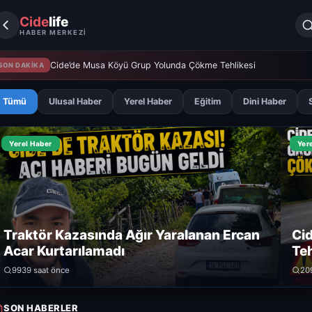
Cide
life
HABER MERKEZİ
Cide’de Musa Köyü Grup Yolunda Çökme Tehlikesi
SON DAKİKA
Tümü
Ulusal Haber
Yerel Haber
Eğitim
Dini Haber
Yerel Haber
Yer
Traktör Kazasında Ağır Yaralanan Ercan
Ci
Acar Kurtarılamadı
Teh
993
9 saat önce
20
SON HABERLER