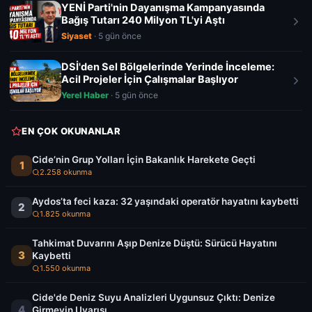
YENİ Parti'nin Dayanışma Kampanyasında
Bağış Tutarı 240 Milyon TL'yi Aştı
Siyaset
· 5 gün önce
DSİ'den Sel Bölgelerinde Yerinde İnceleme:
Acil Projeler İçin Çalışmalar Başlıyor
Yerel Haber
· 5 gün önce
EN ÇOK OKUNANLAR
Cide’nin Grup Yolları İçin Bakanlık Harekete Geçti
1
2.258 okunma
Aydos’ta feci kaza: 32 yaşındaki operatör hayatını kaybetti
2
1.825 okunma
Tahkimat Duvarını Aşıp Denize Düştü: Sürücü Hayatını
3
Kaybetti
1.550 okunma
Cide'de Deniz Suyu Analizleri Uygunsuz Çıktı: Denize
4
Girmeyin Uyarısı