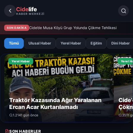
Cide
life
HABER MERKEZİ
Cide’de Musa Köyü Grup Yolunda Çökme Tehlikesi
SON DAKİKA
Tümü
Ulusal Haber
Yerel Haber
Eğitim
Dini Haber
Yerel Haber
Yerel H
Traktör Kazasında Ağır Yaralanan
Cide
Ercan Acar Kurtarılamadı
Çökm
1.214
1 gün önce
351
1 g
SON HABERLER