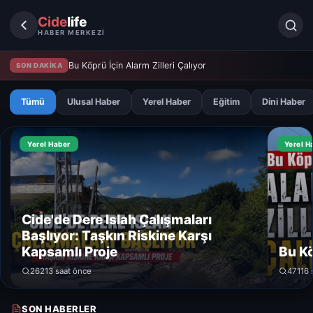
Cide
life
HABER MERKEZİ
Bu Köprü İçin Alarm Zilleri Çalıyor
SON DAKİKA
Tümü
Ulusal Haber
Yerel Haber
Eğitim
Dini Haber
Yerel Haber
Yerel H
Cide'de Dere Islah Çalışmaları
Başlıyor: Taşkın Riskine Karşı
Kapsamlı Proje
Bu Kö
262
13 saat önce
471
16 
SON HABERLER