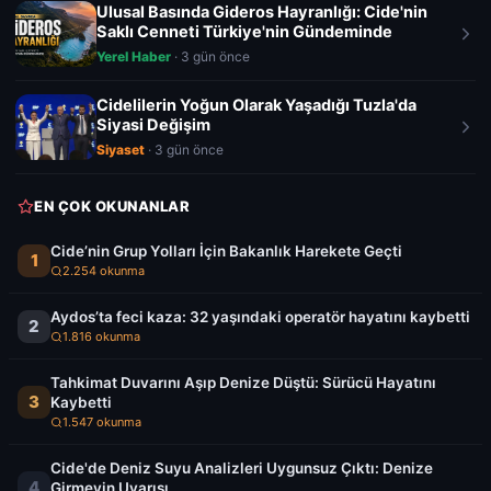
Ulusal Basında Gideros Hayranlığı: Cide'nin
Saklı Cenneti Türkiye'nin Gündeminde
Yerel Haber
· 3 gün önce
Cidelilerin Yoğun Olarak Yaşadığı Tuzla'da
Siyasi Değişim
Siyaset
· 3 gün önce
EN ÇOK OKUNANLAR
Cide’nin Grup Yolları İçin Bakanlık Harekete Geçti
1
2.254 okunma
Aydos’ta feci kaza: 32 yaşındaki operatör hayatını kaybetti
2
1.816 okunma
Tahkimat Duvarını Aşıp Denize Düştü: Sürücü Hayatını
3
Kaybetti
1.547 okunma
Cide'de Deniz Suyu Analizleri Uygunsuz Çıktı: Denize
4
Girmeyin Uyarısı