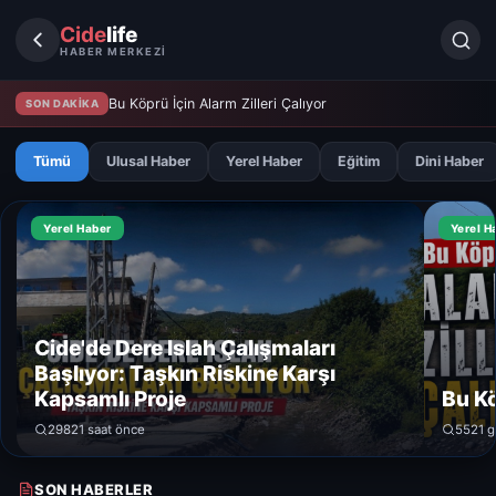
Cide
life
HABER MERKEZİ
Bu Köprü İçin Alarm Zilleri Çalıyor
SON DAKİKA
Tümü
Ulusal Haber
Yerel Haber
Eğitim
Dini Haber
Yerel Haber
Yerel H
Cide'de Dere Islah Çalışmaları
Başlıyor: Taşkın Riskine Karşı
Kapsamlı Proje
Bu Kö
298
21 saat önce
552
1 
SON HABERLER