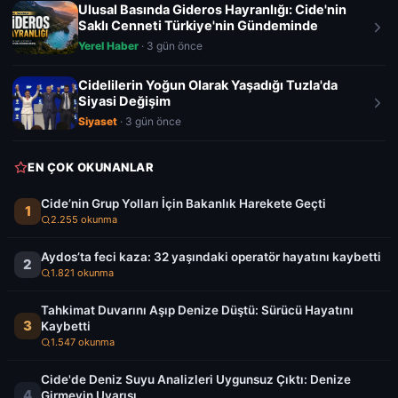
Ulusal Basında Gideros Hayranlığı: Cide'nin
Saklı Cenneti Türkiye'nin Gündeminde
Yerel Haber
· 3 gün önce
Cidelilerin Yoğun Olarak Yaşadığı Tuzla'da
Siyasi Değişim
Siyaset
· 3 gün önce
EN ÇOK OKUNANLAR
Cide’nin Grup Yolları İçin Bakanlık Harekete Geçti
1
2.255 okunma
Aydos’ta feci kaza: 32 yaşındaki operatör hayatını kaybetti
2
1.821 okunma
Tahkimat Duvarını Aşıp Denize Düştü: Sürücü Hayatını
3
Kaybetti
1.547 okunma
Cide'de Deniz Suyu Analizleri Uygunsuz Çıktı: Denize
4
Girmeyin Uyarısı