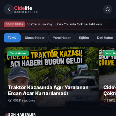
Cide
life
HABER MERKEZİ
Cide’de Musa Köyü Grup Yolunda Çökme Tehlikesi
SON DAKİKA
Tümü
Ulusal Haber
Yerel Haber
Eğitim
Dini Haber
Yerel Haber
Yerel H
Traktör Kazasında Ağır Yaralanan
Cide
Ercan Acar Kurtarılamadı
Çökm
1.055
11 saat önce
236
12
SON HABERLER