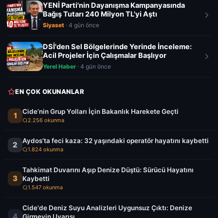
YENİ Parti'nin Dayanışma Kampanyasında
Bağış Tutarı 240 Milyon TL'yi Aştı
Siyaset
· 4 gün önce
DSİ'den Sel Bölgelerinde Yerinde İnceleme:
Acil Projeler İçin Çalışmalar Başlıyor
Yerel Haber
· 4 gün önce
EN ÇOK OKUNANLAR
Cide’nin Grup Yolları İçin Bakanlık Harekete Geçti
1
2.256 okunma
Aydos’ta feci kaza: 32 yaşındaki operatör hayatını kaybetti
2
1.824 okunma
Tahkimat Duvarını Aşıp Denize Düştü: Sürücü Hayatını
3
Kaybetti
1.547 okunma
Cide'de Deniz Suyu Analizleri Uygunsuz Çıktı: Denize
4
Girmeyin Uyarısı