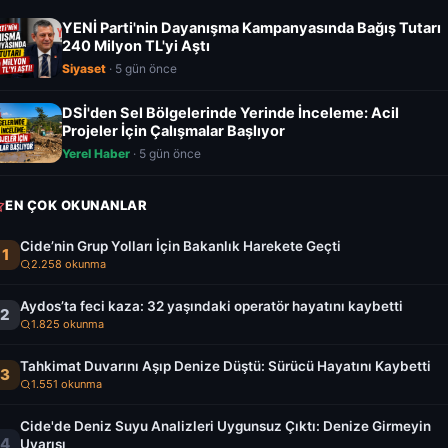
YENİ Parti'nin Dayanışma Kampanyasında Bağış Tutarı
240 Milyon TL'yi Aştı
Siyaset
· 5 gün önce
DSİ'den Sel Bölgelerinde Yerinde İnceleme: Acil
Projeler İçin Çalışmalar Başlıyor
Yerel Haber
· 5 gün önce
EN ÇOK OKUNANLAR
Cide’nin Grup Yolları İçin Bakanlık Harekete Geçti
1
2.258 okunma
Aydos’ta feci kaza: 32 yaşındaki operatör hayatını kaybetti
2
1.825 okunma
Tahkimat Duvarını Aşıp Denize Düştü: Sürücü Hayatını Kaybetti
3
1.551 okunma
Cide'de Deniz Suyu Analizleri Uygunsuz Çıktı: Denize Girmeyin
4
Uyarısı