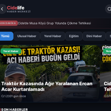
Cide
life
HABER MERKEZİ
Cide’de Musa Köyü Grup Yolunda Çökme Tehlikesi
SON DAKİKA
Tümü
Ulusal Haber
Yerel Haber
Eğitim
Dini Haber
Yerel Haber
Yer
Traktör Kazasında Ağır Yaralanan Ercan
Ci
Acar Kurtarılamadı
Teh
1.233
1 gün önce
37
SON HABERLER