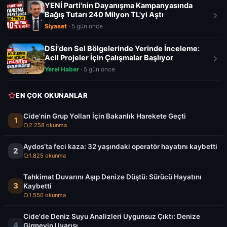
YENİ Parti'nin Dayanışma Kampanyasında
Bağış Tutarı 240 Milyon TL'yi Aştı
Siyaset
· 5 gün önce
DSİ'den Sel Bölgelerinde Yerinde İnceleme:
Acil Projeler İçin Çalışmalar Başlıyor
Yerel Haber
· 5 gün önce
EN ÇOK OKUNANLAR
Cide’nin Grup Yolları İçin Bakanlık Harekete Geçti
1
2.258 okunma
Aydos’ta feci kaza: 32 yaşındaki operatör hayatını kaybetti
2
1.825 okunma
Tahkimat Duvarını Aşıp Denize Düştü: Sürücü Hayatını
3
Kaybetti
1.550 okunma
Cide'de Deniz Suyu Analizleri Uygunsuz Çıktı: Denize
4
Girmeyin Uyarısı