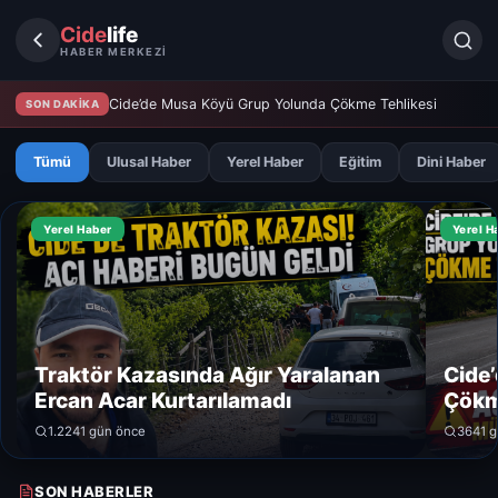
Cide
life
HABER MERKEZİ
Cide’de Musa Köyü Grup Yolunda Çökme Tehlikesi
SON DAKİKA
Tümü
Ulusal Haber
Yerel Haber
Eğitim
Dini Haber
Yerel Haber
Yerel H
Traktör Kazasında Ağır Yaralanan
Cide
Ercan Acar Kurtarılamadı
Çökm
1.224
1 gün önce
364
1 
SON HABERLER