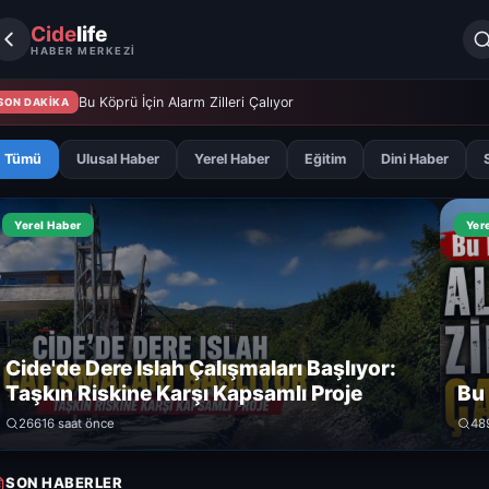
Cide
life
HABER MERKEZİ
Bu Köprü İçin Alarm Zilleri Çalıyor
SON DAKİKA
Tümü
Ulusal Haber
Yerel Haber
Eğitim
Dini Haber
Yerel Haber
Yer
Cide'de Dere Islah Çalışmaları Başlıyor:
Taşkın Riskine Karşı Kapsamlı Proje
Bu 
266
16 saat önce
48
SON HABERLER