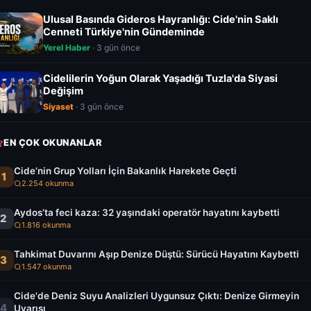
Ulusal Basında Gideros Hayranlığı: Cide'nin Saklı
Cenneti Türkiye'nin Gündeminde
Yerel Haber
· 3 gün önce
Cidelilerin Yoğun Olarak Yaşadığı Tuzla'da Siyasi
Değişim
Siyaset
· 3 gün önce
EN ÇOK OKUNANLAR
Cide’nin Grup Yolları İçin Bakanlık Harekete Geçti
1
2.254 okunma
Aydos’ta feci kaza: 32 yaşındaki operatör hayatını kaybetti
2
1.816 okunma
Tahkimat Duvarını Aşıp Denize Düştü: Sürücü Hayatını Kaybetti
3
1.547 okunma
Cide'de Deniz Suyu Analizleri Uygunsuz Çıktı: Denize Girmeyin
4
Uyarısı