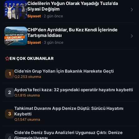
Cidelilerin Yoğun Olarak Yaşadığı Tuzla'da
Siyasi Değişim
Siyaset
· 2 gün önce
CHP'den Ayrıldılar, Bu Kez Kendi İçlerinde
Tartışma İddiası
Siyaset
· 3 gün önce
EN ÇOK OKUNANLAR
Cide’nin Grup Yolları İçin Bakanlık Harekete Geçti
1
2.253 okunma
Aydos’ta feci kaza: 32 yaşındaki operatör hayatını kaybetti
2
1.815 okunma
Tahkimat Duvarını Aşıp Denize Düştü: Sürücü Hayatını
3
Kaybetti
1.547 okunma
Cide'de Deniz Suyu Analizleri Uygunsuz Çıktı: Denize
4
Girmeyin Uyarısı