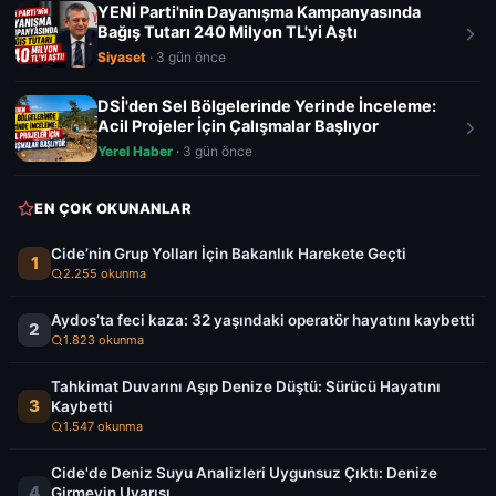
YENİ Parti'nin Dayanışma Kampanyasında
Bağış Tutarı 240 Milyon TL'yi Aştı
Siyaset
· 3 gün önce
DSİ'den Sel Bölgelerinde Yerinde İnceleme:
Acil Projeler İçin Çalışmalar Başlıyor
Yerel Haber
· 3 gün önce
EN ÇOK OKUNANLAR
Cide’nin Grup Yolları İçin Bakanlık Harekete Geçti
1
2.255 okunma
Aydos’ta feci kaza: 32 yaşındaki operatör hayatını kaybetti
2
1.823 okunma
Tahkimat Duvarını Aşıp Denize Düştü: Sürücü Hayatını
3
Kaybetti
1.547 okunma
Cide'de Deniz Suyu Analizleri Uygunsuz Çıktı: Denize
4
Girmeyin Uyarısı