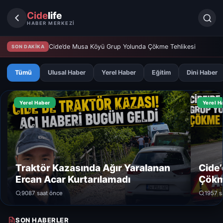
Cide
life
HABER MERKEZİ
Cide’de Musa Köyü Grup Yolunda Çökme Tehlikesi
SON DAKİKA
Tümü
Ulusal Haber
Yerel Haber
Eğitim
Dini Haber
Yerel Haber
Yerel H
Traktör Kazasında Ağır Yaralanan
Cide
Ercan Acar Kurtarılamadı
Çökm
908
7 saat önce
195
7 s
SON HABERLER