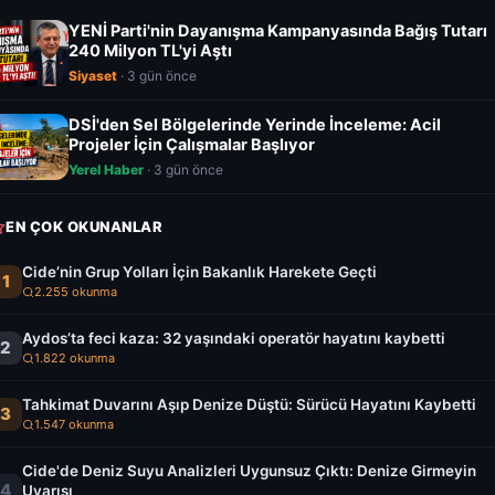
YENİ Parti'nin Dayanışma Kampanyasında Bağış Tutarı
240 Milyon TL'yi Aştı
Siyaset
· 3 gün önce
DSİ'den Sel Bölgelerinde Yerinde İnceleme: Acil
Projeler İçin Çalışmalar Başlıyor
Yerel Haber
· 3 gün önce
EN ÇOK OKUNANLAR
Cide’nin Grup Yolları İçin Bakanlık Harekete Geçti
1
2.255 okunma
Aydos’ta feci kaza: 32 yaşındaki operatör hayatını kaybetti
2
1.822 okunma
Tahkimat Duvarını Aşıp Denize Düştü: Sürücü Hayatını Kaybetti
3
1.547 okunma
Cide'de Deniz Suyu Analizleri Uygunsuz Çıktı: Denize Girmeyin
4
Uyarısı