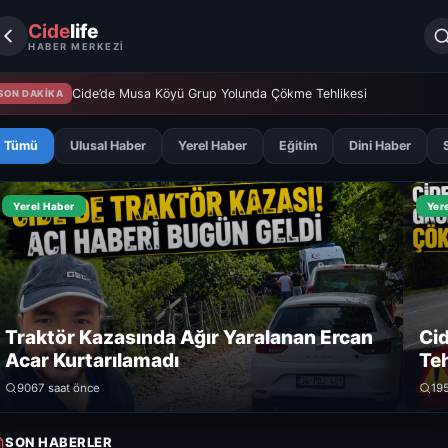
Cide
life
HABER MERKEZİ
Cide’de Musa Köyü Grup Yolunda Çökme Tehlikesi
SON DAKİKA
Tümü
Ulusal Haber
Yerel Haber
Eğitim
Dini Haber
Yerel Haber
Yer
Traktör Kazasında Ağır Yaralanan Ercan
Ci
Acar Kurtarılamadı
Teh
906
7 saat önce
19
SON HABERLER