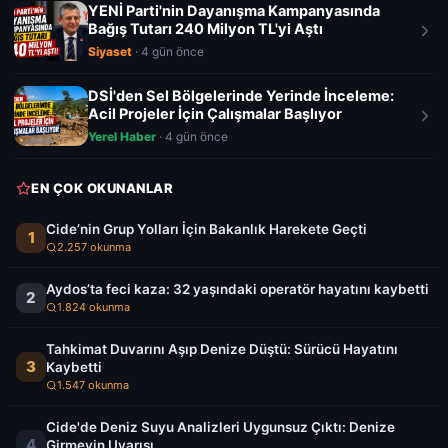
YENİ Parti'nin Dayanışma Kampanyasında
Bağış Tutarı 240 Milyon TL'yi Aştı
Siyaset
· 4 gün önce
DSİ'den Sel Bölgelerinde Yerinde İnceleme:
Acil Projeler İçin Çalışmalar Başlıyor
Yerel Haber
· 4 gün önce
EN ÇOK OKUNANLAR
Cide’nin Grup Yolları İçin Bakanlık Harekete Geçti
1
2.257 okunma
Aydos’ta feci kaza: 32 yaşındaki operatör hayatını kaybetti
2
1.824 okunma
Tahkimat Duvarını Aşıp Denize Düştü: Sürücü Hayatını
3
Kaybetti
1.547 okunma
Cide'de Deniz Suyu Analizleri Uygunsuz Çıktı: Denize
4
Girmeyin Uyarısı