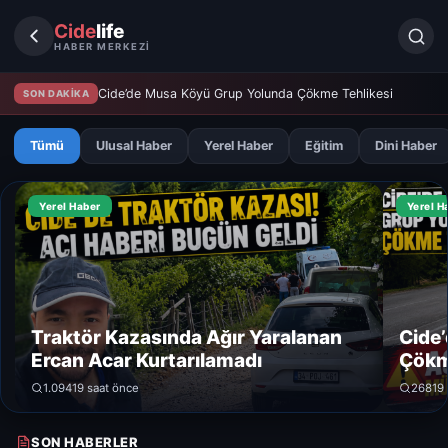
Cide
life
HABER MERKEZİ
Cide’de Musa Köyü Grup Yolunda Çökme Tehlikesi
SON DAKİKA
Tümü
Ulusal Haber
Yerel Haber
Eğitim
Dini Haber
Yerel Haber
Yerel H
Traktör Kazasında Ağır Yaralanan
Cide
Ercan Acar Kurtarılamadı
Çökm
1.094
19 saat önce
268
19
SON HABERLER