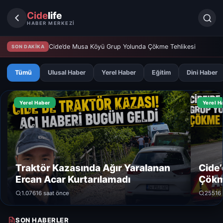
Cide
life
HABER MERKEZİ
Cide’de Musa Köyü Grup Yolunda Çökme Tehlikesi
SON DAKİKA
Tümü
Ulusal Haber
Yerel Haber
Eğitim
Dini Haber
Yerel Haber
Yerel H
Traktör Kazasında Ağır Yaralanan
Cide
Ercan Acar Kurtarılamadı
Çökm
1.076
16 saat önce
255
16
SON HABERLER