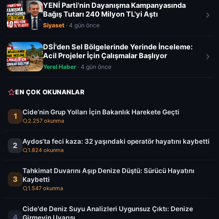
YENİ Parti'nin Dayanışma Kampanyasında
Bağış Tutarı 240 Milyon TL'yi Aştı
Siyaset
· 4 gün önce
DSİ'den Sel Bölgelerinde Yerinde İnceleme:
Acil Projeler İçin Çalışmalar Başlıyor
Yerel Haber
· 4 gün önce
EN ÇOK OKUNANLAR
Cide’nin Grup Yolları İçin Bakanlık Harekete Geçti
1
2.257 okunma
Aydos’ta feci kaza: 32 yaşındaki operatör hayatını kaybetti
2
1.824 okunma
Tahkimat Duvarını Aşıp Denize Düştü: Sürücü Hayatını
3
Kaybetti
1.547 okunma
Cide'de Deniz Suyu Analizleri Uygunsuz Çıktı: Denize
4
Girmeyin Uyarısı