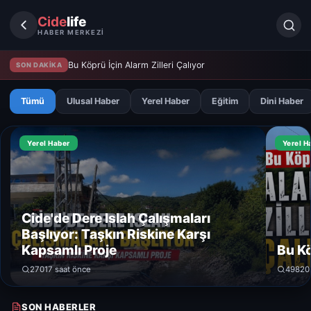
Cide
life
HABER MERKEZİ
Bu Köprü İçin Alarm Zilleri Çalıyor
SON DAKİKA
Tümü
Ulusal Haber
Yerel Haber
Eğitim
Dini Haber
Yerel Haber
Yerel H
Cide'de Dere Islah Çalışmaları
Başlıyor: Taşkın Riskine Karşı
Kapsamlı Proje
Bu Kö
270
17 saat önce
498
20
SON HABERLER