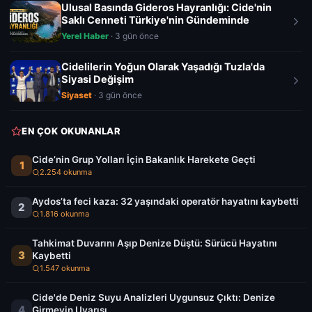
Ulusal Basında Gideros Hayranlığı: Cide'nin
Saklı Cenneti Türkiye'nin Gündeminde
Yerel Haber
· 3 gün önce
Cidelilerin Yoğun Olarak Yaşadığı Tuzla'da
Siyasi Değişim
Siyaset
· 3 gün önce
EN ÇOK OKUNANLAR
Cide’nin Grup Yolları İçin Bakanlık Harekete Geçti
1
2.254 okunma
Aydos’ta feci kaza: 32 yaşındaki operatör hayatını kaybetti
2
1.816 okunma
Tahkimat Duvarını Aşıp Denize Düştü: Sürücü Hayatını
3
Kaybetti
1.547 okunma
Cide'de Deniz Suyu Analizleri Uygunsuz Çıktı: Denize
4
Girmeyin Uyarısı