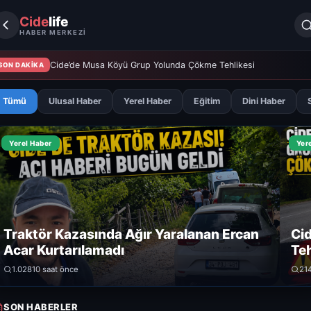
Cide
life
HABER MERKEZİ
Cide’de Musa Köyü Grup Yolunda Çökme Tehlikesi
SON DAKİKA
Tümü
Ulusal Haber
Yerel Haber
Eğitim
Dini Haber
Yerel Haber
Yer
Traktör Kazasında Ağır Yaralanan Ercan
Ci
Acar Kurtarılamadı
Teh
1.028
10 saat önce
21
SON HABERLER