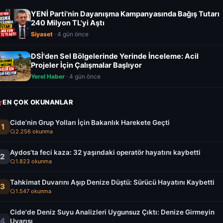
YENİ Parti'nin Dayanışma Kampanyasında Bağış Tutarı
240 Milyon TL'yi Aştı
Siyaset
· 4 gün önce
DSİ'den Sel Bölgelerinde Yerinde İnceleme: Acil
Projeler İçin Çalışmalar Başlıyor
Yerel Haber
· 4 gün önce
EN ÇOK OKUNANLAR
Cide’nin Grup Yolları İçin Bakanlık Harekete Geçti
1
2.256 okunma
Aydos’ta feci kaza: 32 yaşındaki operatör hayatını kaybetti
2
1.823 okunma
Tahkimat Duvarını Aşıp Denize Düştü: Sürücü Hayatını Kaybetti
3
1.547 okunma
Cide'de Deniz Suyu Analizleri Uygunsuz Çıktı: Denize Girmeyin
4
Uyarısı