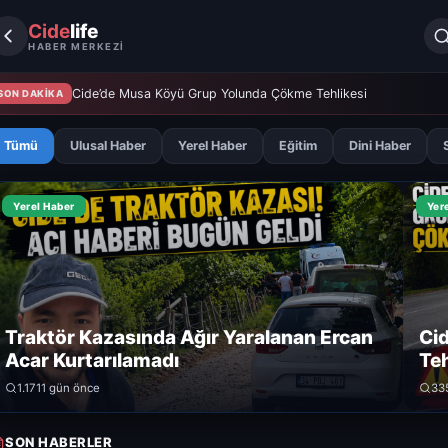
Cide
life
HABER MERKEZİ
Cide’de Musa Köyü Grup Yolunda Çökme Tehlikesi
SON DAKİKA
Tümü
Ulusal Haber
Yerel Haber
Eğitim
Dini Haber
Yerel Haber
Yer
Traktör Kazasında Ağır Yaralanan Ercan
Ci
Acar Kurtarılamadı
Teh
1.171
1 gün önce
33
SON HABERLER