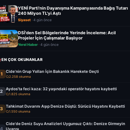
YENİ Parti'nin Dayanışma Kampanyasında Bağış Tutarı
240 Milyon TL'yi Aştı
Siyaset
· 4 gün önce
DSİ'den Sel Bölgelerinde Yerinde İnceleme: Acil
Projeler İçin Çalışmalar Başlıyor
Yerel Haber
· 4 gün önce
EN ÇOK OKUNANLAR
Cide’nin Grup Yolları İçin Bakanlık Harekete Geçti
1
2.258 okunma
Aydos’ta feci kaza: 32 yaşındaki operatör hayatını kaybetti
2
1.825 okunma
Tahkimat Duvarını Aşıp Denize Düştü: Sürücü Hayatını Kaybetti
3
1.550 okunma
Cide'de Deniz Suyu Analizleri Uygunsuz Çıktı: Denize Girmeyin
4
Uyarısı