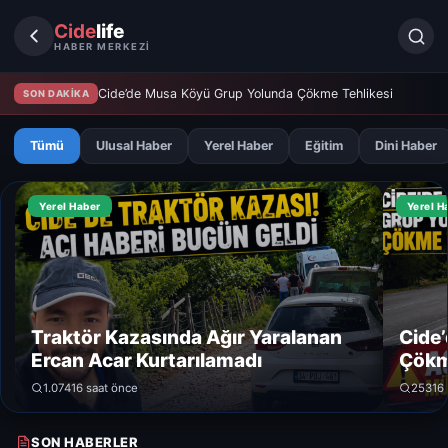
Cide
life
HABER MERKEZİ
Cide’de Musa Köyü Grup Yolunda Çökme Tehlikesi
SON DAKİKA
Tümü
Ulusal Haber
Yerel Haber
Eğitim
Dini Haber
Yerel Haber
Yerel H
Traktör Kazasında Ağır Yaralanan
Cide
Ercan Acar Kurtarılamadı
Çökm
1.074
16 saat önce
253
16
SON HABERLER