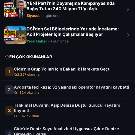
YENİ Parti'nin Dayanışma Kampanyasında
Bağış Tutarı 240 Milyon TL'yi Aştı
Siyaset
· 4 gün önce
DSİ'den Sel Bölgelerinde Yerinde İnceleme:
Acil Projeler İçin Çalışmalar Başlıyor
Yerel Haber
· 4 gün önce
EN ÇOK OKUNANLAR
Cide’nin Grup Yolları İçin Bakanlık Harekete Geçti
1
2.257 okunma
Aydos’ta feci kaza: 32 yaşındaki operatör hayatını kaybetti
2
1.824 okunma
Tahkimat Duvarını Aşıp Denize Düştü: Sürücü Hayatını
3
Kaybetti
1.547 okunma
Cide'de Deniz Suyu Analizleri Uygunsuz Çıktı: Denize
4
Girmeyin Uyarısı