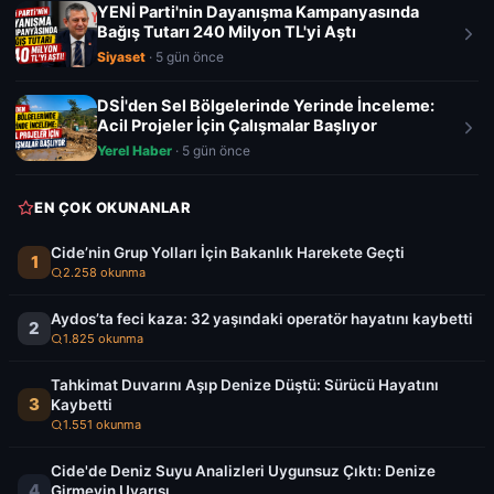
YENİ Parti'nin Dayanışma Kampanyasında
Bağış Tutarı 240 Milyon TL'yi Aştı
Siyaset
· 5 gün önce
DSİ'den Sel Bölgelerinde Yerinde İnceleme:
Acil Projeler İçin Çalışmalar Başlıyor
Yerel Haber
· 5 gün önce
EN ÇOK OKUNANLAR
Cide’nin Grup Yolları İçin Bakanlık Harekete Geçti
1
2.258 okunma
Aydos’ta feci kaza: 32 yaşındaki operatör hayatını kaybetti
2
1.825 okunma
Tahkimat Duvarını Aşıp Denize Düştü: Sürücü Hayatını
3
Kaybetti
1.551 okunma
Cide'de Deniz Suyu Analizleri Uygunsuz Çıktı: Denize
4
Girmeyin Uyarısı