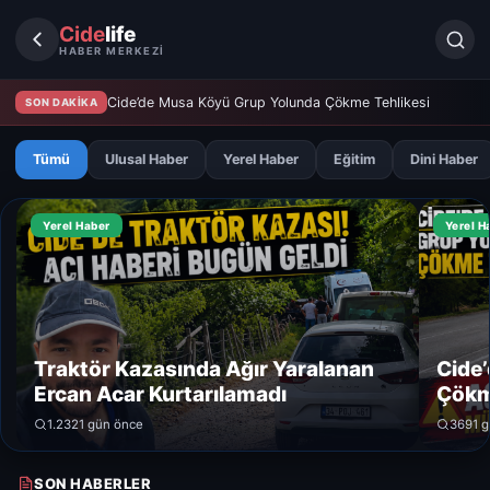
Cide
life
HABER MERKEZİ
Cide’de Musa Köyü Grup Yolunda Çökme Tehlikesi
SON DAKİKA
Tümü
Ulusal Haber
Yerel Haber
Eğitim
Dini Haber
Yerel Haber
Yerel H
Traktör Kazasında Ağır Yaralanan
Cide
Ercan Acar Kurtarılamadı
Çökm
1.232
1 gün önce
369
1 
SON HABERLER