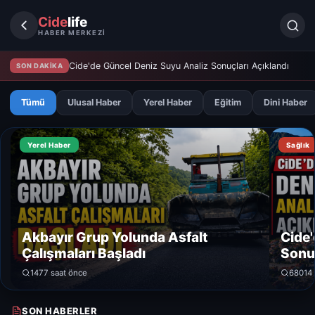
Cide
life
HABER MERKEZİ
Cide'de Güncel Deniz Suyu Analiz Sonuçları Açıklandı
SON DAKİKA
Tümü
Ulusal Haber
Yerel Haber
Eğitim
Dini Haber
Yerel Haber
Sağlık
Akbayır Grup Yolunda Asfalt
Cide'
Çalışmaları Başladı
Sonuç
147
7 saat önce
680
14
SON HABERLER