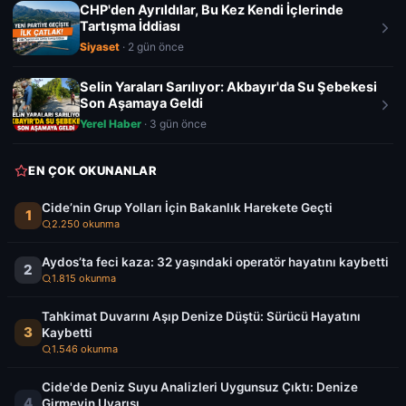
CHP'den Ayrıldılar, Bu Kez Kendi İçlerinde
Tartışma İddiası
Siyaset
· 2 gün önce
Selin Yaraları Sarılıyor: Akbayır'da Su Şebekesi
Son Aşamaya Geldi
Yerel Haber
· 3 gün önce
EN ÇOK OKUNANLAR
Cide’nin Grup Yolları İçin Bakanlık Harekete Geçti
1
2.250 okunma
Aydos’ta feci kaza: 32 yaşındaki operatör hayatını kaybetti
2
1.815 okunma
Tahkimat Duvarını Aşıp Denize Düştü: Sürücü Hayatını
3
Kaybetti
1.546 okunma
Cide'de Deniz Suyu Analizleri Uygunsuz Çıktı: Denize
4
Girmeyin Uyarısı