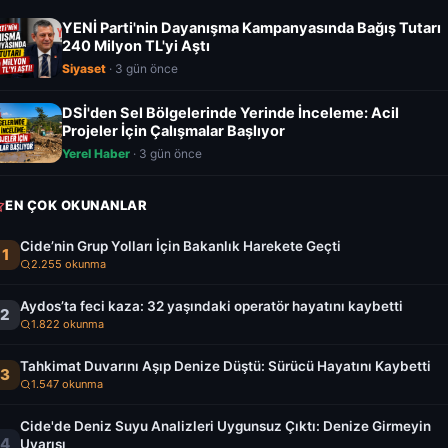
YENİ Parti'nin Dayanışma Kampanyasında Bağış Tutarı
240 Milyon TL'yi Aştı
Siyaset
· 3 gün önce
DSİ'den Sel Bölgelerinde Yerinde İnceleme: Acil
Projeler İçin Çalışmalar Başlıyor
Yerel Haber
· 3 gün önce
EN ÇOK OKUNANLAR
Cide’nin Grup Yolları İçin Bakanlık Harekete Geçti
1
2.255 okunma
Aydos’ta feci kaza: 32 yaşındaki operatör hayatını kaybetti
2
1.822 okunma
Tahkimat Duvarını Aşıp Denize Düştü: Sürücü Hayatını Kaybetti
3
1.547 okunma
Cide'de Deniz Suyu Analizleri Uygunsuz Çıktı: Denize Girmeyin
4
Uyarısı