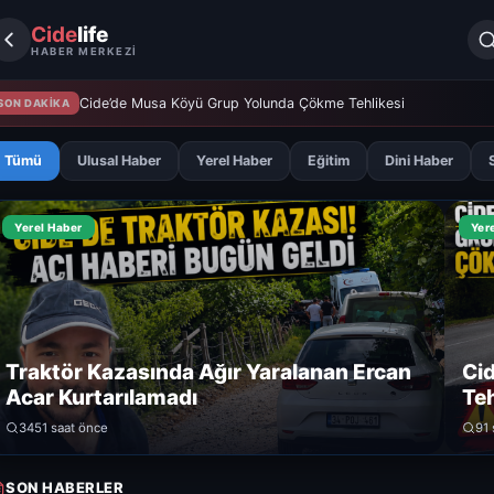
Cide
life
HABER MERKEZİ
Cide’de Musa Köyü Grup Yolunda Çökme Tehlikesi
SON DAKİKA
Tümü
Ulusal Haber
Yerel Haber
Eğitim
Dini Haber
Yerel Haber
Yer
Traktör Kazasında Ağır Yaralanan Ercan
Ci
Acar Kurtarılamadı
Teh
345
1 saat önce
9
1
SON HABERLER