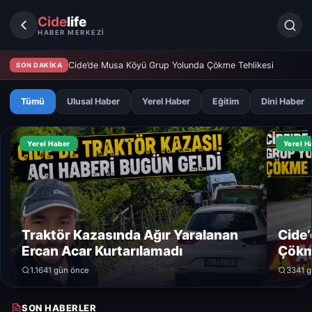
Cide
life
HABER MERKEZİ
Cide’de Musa Köyü Grup Yolunda Çökme Tehlikesi
SON DAKİKA
Tümü
Ulusal Haber
Yerel Haber
Eğitim
Dini Haber
Yerel Haber
Yerel H
Traktör Kazasında Ağır Yaralanan
Cide
Ercan Acar Kurtarılamadı
Çökm
1.164
1 gün önce
334
1 
SON HABERLER