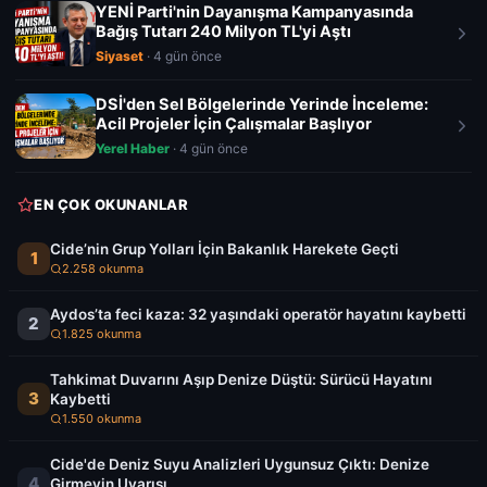
YENİ Parti'nin Dayanışma Kampanyasında
Bağış Tutarı 240 Milyon TL'yi Aştı
Siyaset
· 4 gün önce
DSİ'den Sel Bölgelerinde Yerinde İnceleme:
Acil Projeler İçin Çalışmalar Başlıyor
Yerel Haber
· 4 gün önce
EN ÇOK OKUNANLAR
Cide’nin Grup Yolları İçin Bakanlık Harekete Geçti
1
2.258 okunma
Aydos’ta feci kaza: 32 yaşındaki operatör hayatını kaybetti
2
1.825 okunma
Tahkimat Duvarını Aşıp Denize Düştü: Sürücü Hayatını
3
Kaybetti
1.550 okunma
Cide'de Deniz Suyu Analizleri Uygunsuz Çıktı: Denize
4
Girmeyin Uyarısı