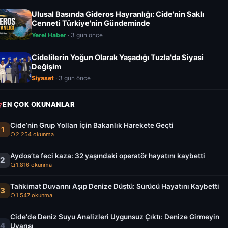
Ulusal Basında Gideros Hayranlığı: Cide'nin Saklı
Cenneti Türkiye'nin Gündeminde
Yerel Haber
· 3 gün önce
Cidelilerin Yoğun Olarak Yaşadığı Tuzla'da Siyasi
Değişim
Siyaset
· 3 gün önce
EN ÇOK OKUNANLAR
Cide’nin Grup Yolları İçin Bakanlık Harekete Geçti
1
2.254 okunma
Aydos’ta feci kaza: 32 yaşındaki operatör hayatını kaybetti
2
1.816 okunma
Tahkimat Duvarını Aşıp Denize Düştü: Sürücü Hayatını Kaybetti
3
1.547 okunma
Cide'de Deniz Suyu Analizleri Uygunsuz Çıktı: Denize Girmeyin
4
Uyarısı