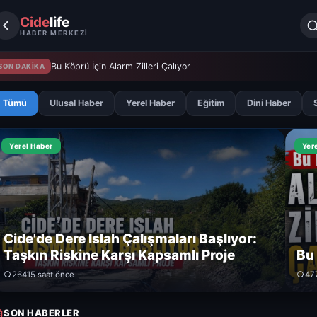
Cide
life
HABER MERKEZİ
Bu Köprü İçin Alarm Zilleri Çalıyor
SON DAKİKA
Tümü
Ulusal Haber
Yerel Haber
Eğitim
Dini Haber
Yerel Haber
Yer
Cide'de Dere Islah Çalışmaları Başlıyor:
Taşkın Riskine Karşı Kapsamlı Proje
Bu 
264
15 saat önce
47
SON HABERLER